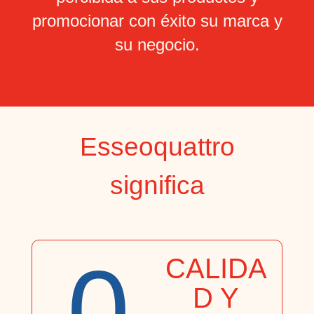
promocionar con éxito su marca y
su negocio.
Esseoquattro
significa
0
CALIDA
D Y