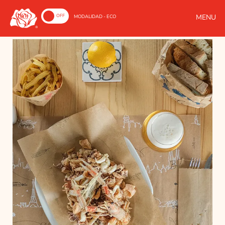
ON
OFF
MODALIDAD - ECO