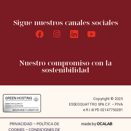
Sigue nuestros canales sociales
Nuestro compromiso con la
sostenibilidad
Copyright © 2025
ESSEOQUATTRO SPA C.F. – P.IVA
e R.I di PD 02147750281
PRIVACIDAD
POLÍTICA DE
OCALAB
–
made by
COOKIES
CONDICIONES DE
–