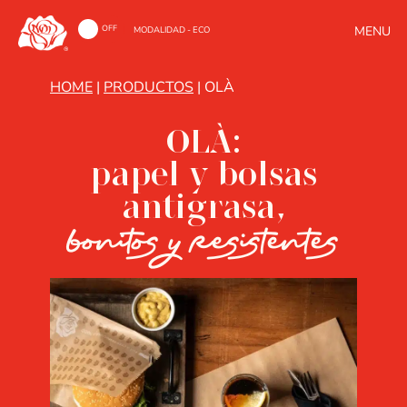
ON
OFF
MODALIDAD - ECO
HOME
|
PRODUCTOS
|
OLÀ
OLÀ:
papel y bolsas
antigrasa,
bonitos y resistentes