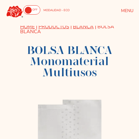
ON
OFF
MODALIDAD - ECO
HOME
|
PRODUCTOS
|
BLANCA
|
BOLSA
BLANCA
BOLSA BLANCA
Monomaterial
Multiusos