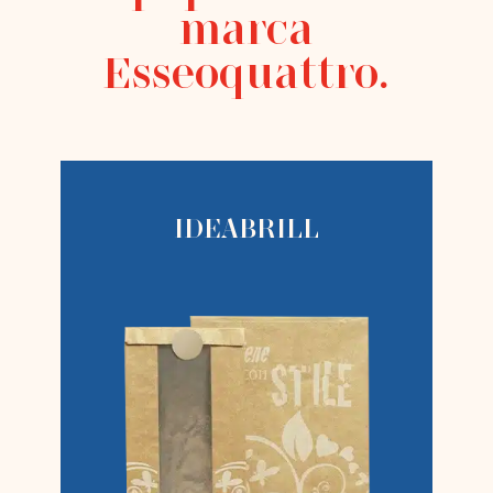
marca
Esseoquattro.
IDEABRILL