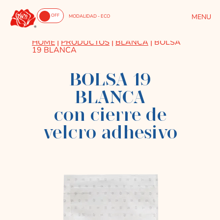
ON
OFF
MODALIDAD - ECO
HOME
|
PRODUCTOS
|
BLANCA
|
BOLSA
19 BLANCA
BOLSA 19
BLANCA
con cierre de
velcro adhesivo