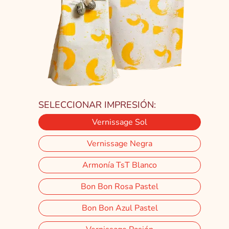
SELECCIONAR IMPRESIÓN:
Vernissage Sol
Vernissage Negra
Armonía TsT Blanco
Bon Bon Rosa Pastel
Bon Bon Azul Pastel