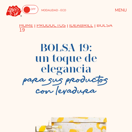
ON
OFF
MODALIDAD - ECO
HOME
|
PRODUCTOS
|
IDEABRILL
|
BOLSA
19
BOLSA 19:
un toque de
elegancia
para sus productos
con levadura