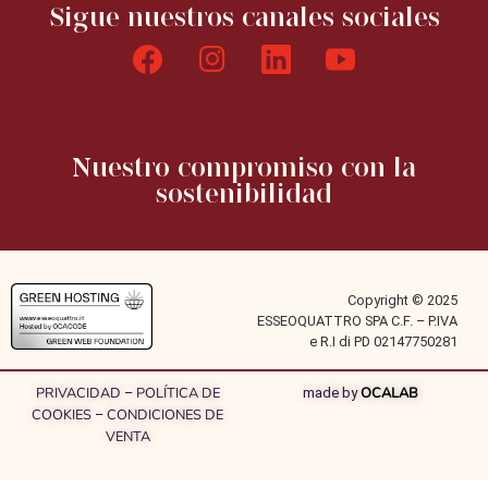
Sigue nuestros canales sociales
Nuestro compromiso con la
sostenibilidad
Copyright © 2025
ESSEOQUATTRO SPA C.F. – P.IVA
e R.I di PD 02147750281
PRIVACIDAD
POLÍTICA DE
OCALAB
–
made by
COOKIES
CONDICIONES DE
–
VENTA