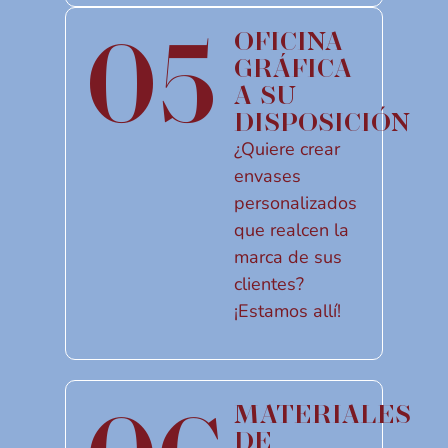
05
OFICINA
GRÁFICA
A SU
DISPOSICIÓN
¿Quiere crear
envases
personalizados
que realcen la
marca de sus
clientes?
¡Estamos allí!
MATERIALES
DE