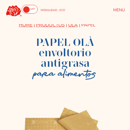
ON
OFF
MODALIDAD - ECO
HOME
|
PRODUCTOS
|
OLÀ
|
PAPEL
PAPEL OLÀ
envoltorio
antigrasa
para alimentos