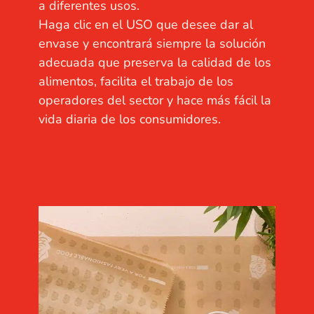
a diferentes usos.
Haga clic en el USO que desee dar al
envase y encontrará siempre la solución
adecuada que preserva la calidad de los
alimentos, facilita el trabajo de los
operadores del sector y hace más fácil la
vida diaria de los consumidores.