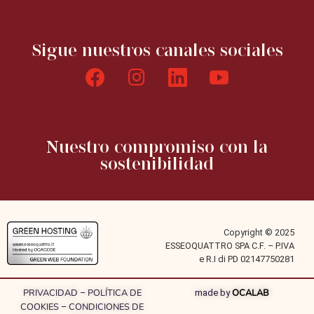
Sigue nuestros canales sociales
Nuestro compromiso con la
sostenibilidad
Copyright © 2025
ESSEOQUATTRO SPA C.F. – P.IVA
e R.I di PD 02147750281
PRIVACIDAD
POLÍTICA DE
OCALAB
–
made by
COOKIES
CONDICIONES DE
–