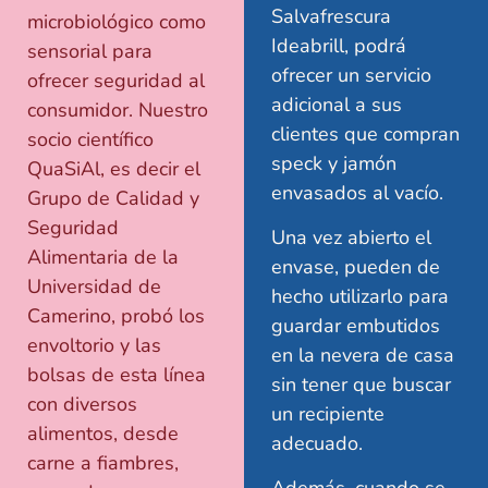
Salvafrescura
microbiológico como
Ideabrill, podrá
sensorial para
ofrecer un servicio
ofrecer seguridad al
adicional a sus
consumidor. Nuestro
clientes que compran
socio científico
speck y jamón
QuaSiAl, es decir el
envasados al vacío.
Grupo de Calidad y
Seguridad
Una vez abierto el
Alimentaria de la
envase, pueden de
Universidad de
hecho utilizarlo para
Camerino, probó los
guardar embutidos
envoltorio y las
en la nevera de casa
bolsas de esta línea
sin tener que buscar
con diversos
un recipiente
alimentos, desde
adecuado.
carne a fiambres,