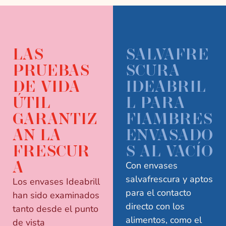
LAS
SALVAFRE
PRUEBAS
SCURA
DE VIDA
IDEABRIL
ÚTIL
L PARA
GARANTIZ
FIAMBRES
AN LA
ENVASADO
FRESCUR
S AL VACÍO
A
Con envases
salvafrescura y aptos
Los envases Ideabrill
para el contacto
han sido examinados
directo con los
tanto desde el punto
alimentos, como el
de vista