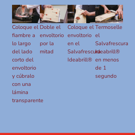
Coloque el
Doble el
Coloque el
Termoselle
fiambre a
envoltorio
envoltorio
el
lo largo
por la
en el
Salvafrescura
del lado
mitad
Salvafrescura
Ideabrill®
corto del
Ideabrill®
en menos
envoltorio
de 1
y cúbralo
segundo
con una
lámina
transparente